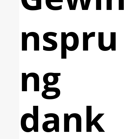
nspru
ng
dank