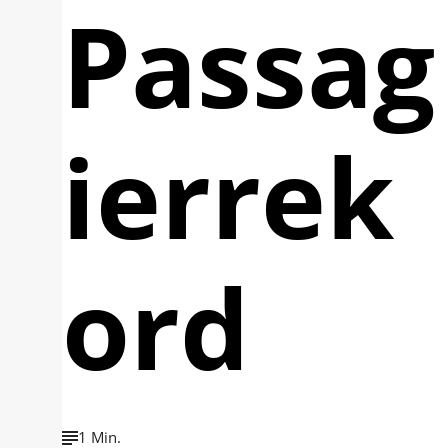
Passag
ierrek
ord
1 Min.