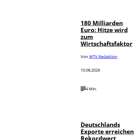
IMAGO /
©
Countrypixel
180 Milliarden
Euro: Hitze wird
zum
Wirtschaftsfaktor
Von
WTV Redaktion
10.08.2026
4 Min.
IMAGO /
©
imagebroker
Deutschlands
Exporte erreichen
Rekordwert