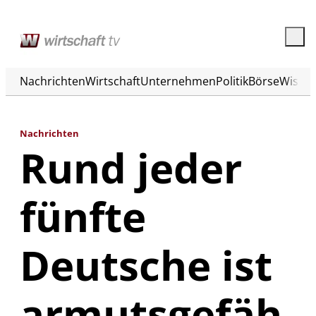
Nachrichten
Wirtschaft
Unternehmen
Politik
Börse
Wisse
Nachrichten
Rund jeder
fünfte
Deutsche ist
armutsgefäh