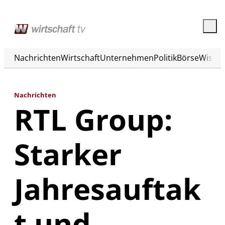
Nachrichten
Wirtschaft
Unternehmen
Politik
Börse
Wisse
Nachrichten
RTL Group:
Starker
Jahresauftak
t und