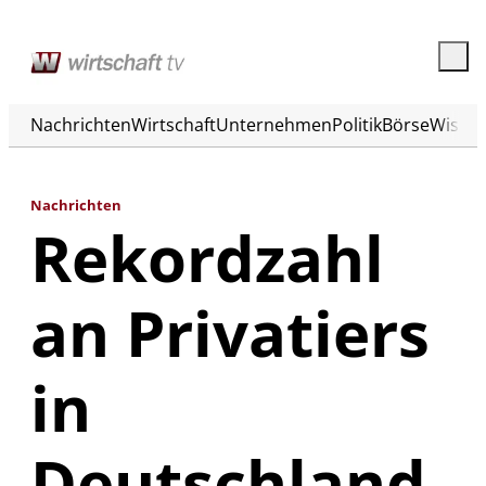
Nachrichten
Wirtschaft
Unternehmen
Politik
Börse
Wisse
Nachrichten
Rekordzahl
an Privatiers
in
Deutschland