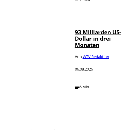
IMAGO /
©
NurPhoto
93 Milliarden US-
Dollar in drei
Monaten
Von
WTV Redaktion
06.08.2026
5 Min.