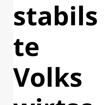
stabils
te
Volks