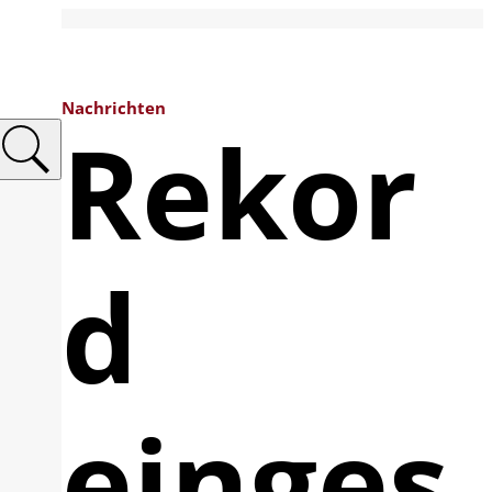
Nachrichten
Rekor
d
einges