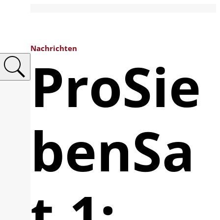
Nachrichten
ProSie
benSa
t.1: