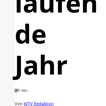
laufen
de
Jahr
1 Min.
Von
WTV Redaktion