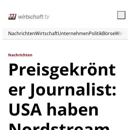
Nachrichten
Wirtschaft
Unternehmen
Politik
Börse
Wisse
Nachrichten
Preisgekrönt
er Journalist:
USA haben
Nordstream