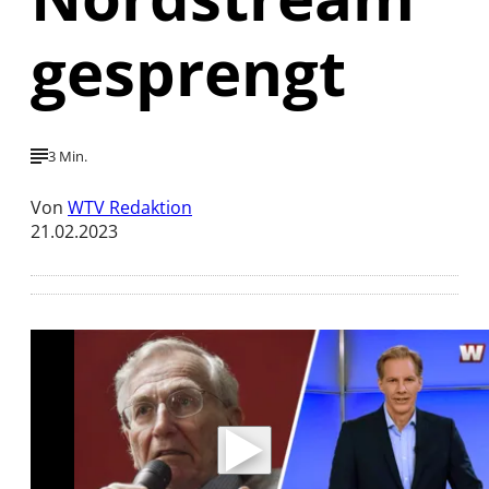
gesprengt
3 Min.
Von
WTV Redaktion
21.02.2023
Mit der Wiedergabe dieses Videos werden
Daten an Youtube übertragen.
Hinweise dazu erhalten Sie in der
Datenschutzerklärung
.