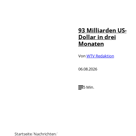
IMAGO /
©
NurPhoto
93 Milliarden US-
Dollar in drei
Monaten
Von
WTV Redaktion
06.08.2026
5 Min.
Startseite
Nachrichten