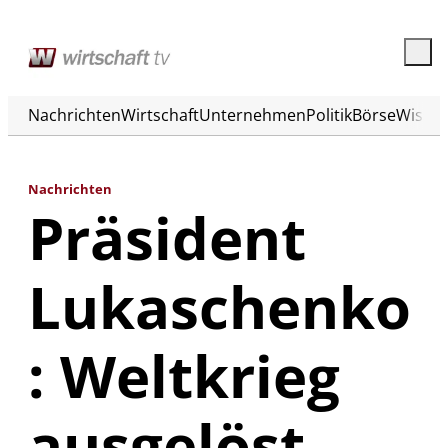
Nachrichten
Wirtschaft
Unternehmen
Politik
Börse
Wisse
Nachrichten
Präsident
Lukaschenko
: Weltkrieg
ausgelöst