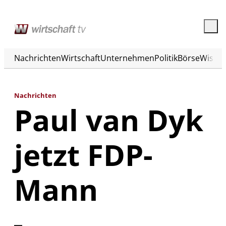
Nachrichten
Wirtschaft
Unternehmen
Politik
Börse
Wisse
Nachrichten
Paul van Dyk
jetzt FDP-
Mann