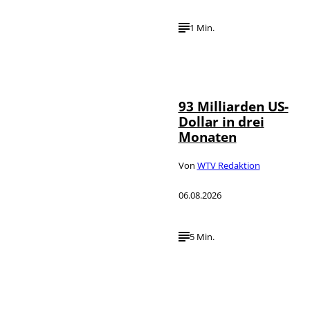
1 Min.
IMAGO /
©
NurPhoto
93 Milliarden US-
Dollar in drei
Monaten
Von
WTV Redaktion
06.08.2026
5 Min.