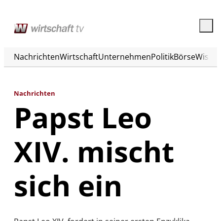
Nachrichten
Wirtschaft
Unternehmen
Politik
Börse
Wisse
Nachrichten
Papst Leo
XIV. mischt
sich ein