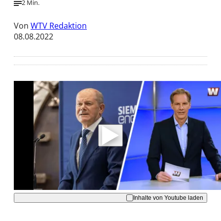
2 Min.
Von
WTV Redaktion
08.08.2022
Mit der Wiedergabe dieses Videos werden
Daten an Youtube übertragen.
Hinweise dazu erhalten Sie in der
Datenschutzerklärung
.
Akzeptieren
Inhalte von Youtube laden