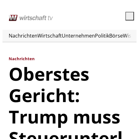
Nachrichten
Wirtschaft
Unternehmen
Politik
Börse
Wisse
Nachrichten
Oberstes
Gericht:
Trump muss
Steuerunterl