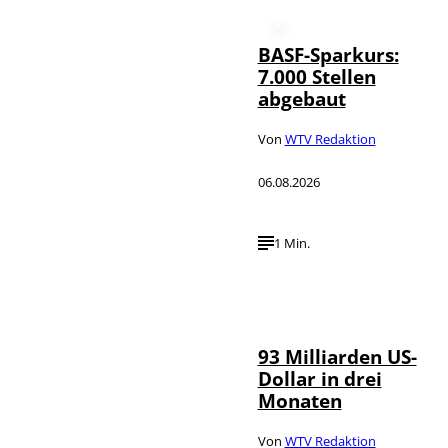
BASF-Sparkurs:
7.000 Stellen
abgebaut
Von
WTV Redaktion
06.08.2026
1 Min.
IMAGO /
©
NurPhoto
93 Milliarden US-
Dollar in drei
Monaten
Von
WTV Redaktion