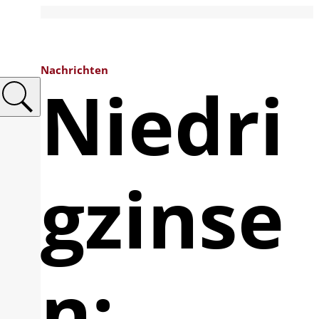
Nachrichten
Niedri
gzinse
n: