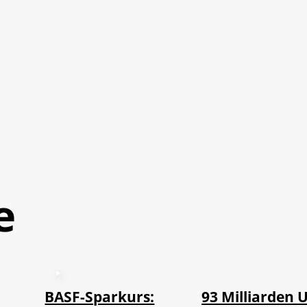
e
©
IMAGO / NurPh
BASF-Sparkurs:
93 Milliarden 