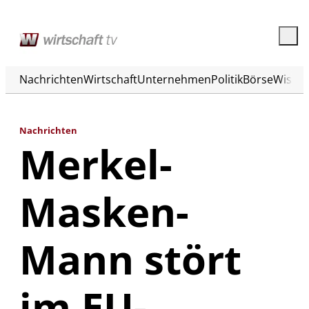
Nachrichten
Wirtschaft
Unternehmen
Politik
Börse
Wisse
Nachrichten
Merkel-
Masken-
Mann stört
im EU-