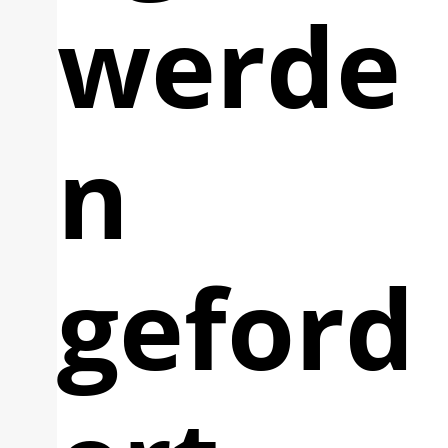
werde
n
geford