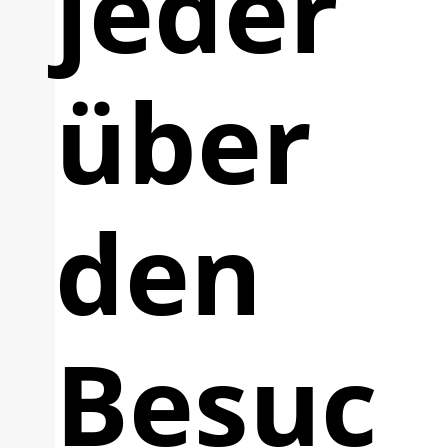
jeder
über
den
Besuc