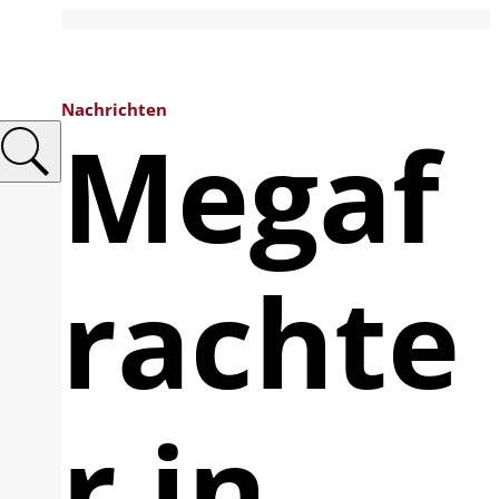
Nachrichten
Megaf
rachte
r in