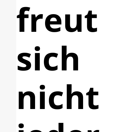
freut
sich
nicht