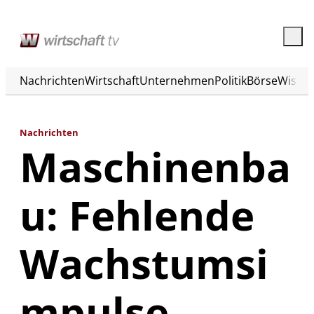
Nachrichten
Wirtschaft
Unternehmen
Politik
Börse
Wisse
Nachrichten
Maschinenba
u: Fehlende
Wachstumsi
mpulse