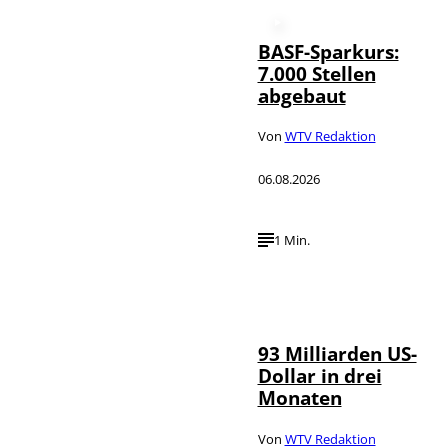
BASF-Sparkurs:
7.000 Stellen
abgebaut
Von
WTV Redaktion
06.08.2026
1 Min.
IMAGO /
©
NurPhoto
93 Milliarden US-
Dollar in drei
Monaten
Von
WTV Redaktion