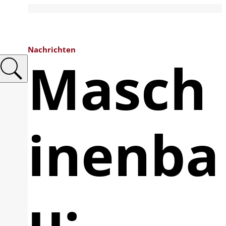
Nachrichten
Masch
inenba
u: