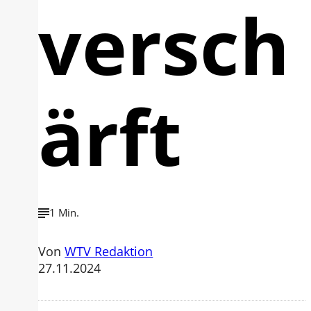
versch
ärft
1 Min.
Von
WTV Redaktion
27.11.2024