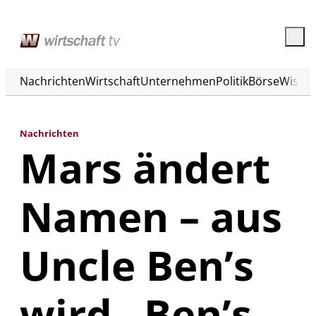
Nachrichten
Wirtschaft
Unternehmen
Politik
Börse
Wisse
Nachrichten
Mars ändert
Namen – aus
Uncle Ben’s
wird „Ben’s