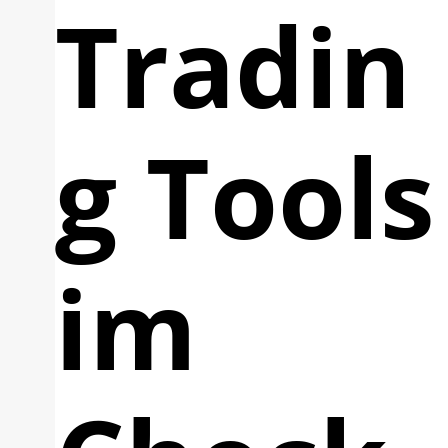
Tradin
g Tools
im