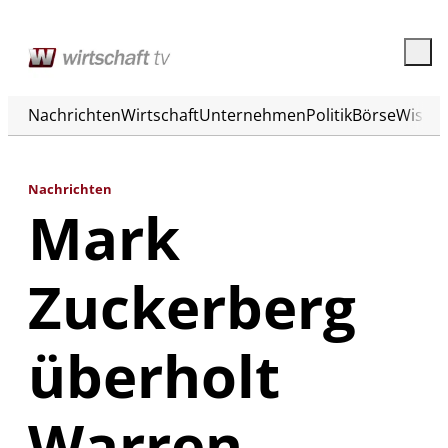
Nachrichten
Wirtschaft
Unternehmen
Politik
Börse
Wisse
Nachrichten
Mark
Zuckerberg
überholt
Warren