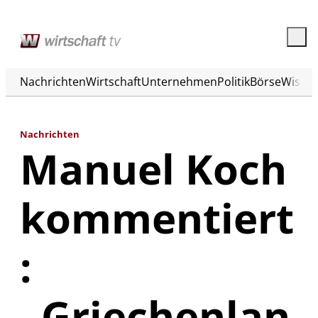
Nachrichten
Wirtschaft
Unternehmen
Politik
Börse
Wisse
Nachrichten
Manuel Koch
kommentiert
:
„Griechenlan