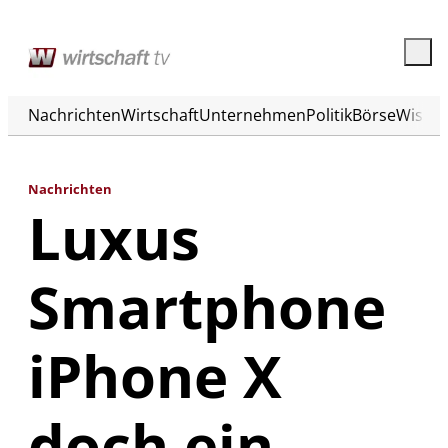
Nachrichten
Wirtschaft
Unternehmen
Politik
Börse
Wisse
Nachrichten
Luxus
Smartphone
iPhone X
doch ein