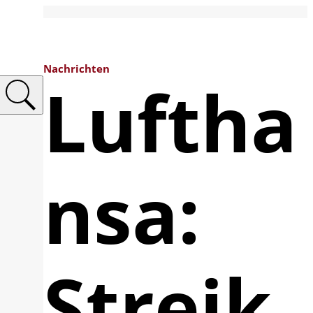
Nachrichten
Luftha
nsa:
Streik