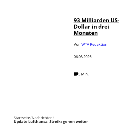
IMAGO /
©
NurPhoto
93 Milliarden US-
Dollar in drei
Monaten
Von
WTV Redaktion
06.08.2026
5 Min.
Startseite
Nachrichten
Update Lufthansa: Streiks gehen weiter