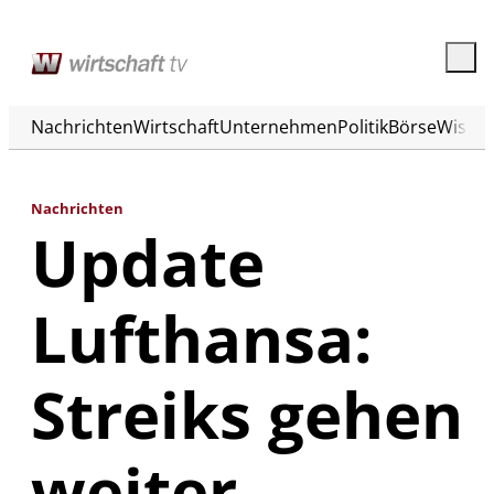
Nachrichten
Wirtschaft
Unternehmen
Politik
Börse
Wisse
Nachrichten
Update
Lufthansa:
Streiks gehen
weiter