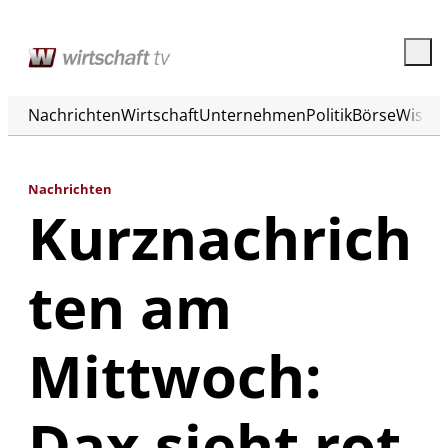
Nachrichten
Wirtschaft
Unternehmen
Politik
Börse
Wisse
Nachrichten
Kurznachrich
ten am
Mittwoch:
Dax sieht rot,