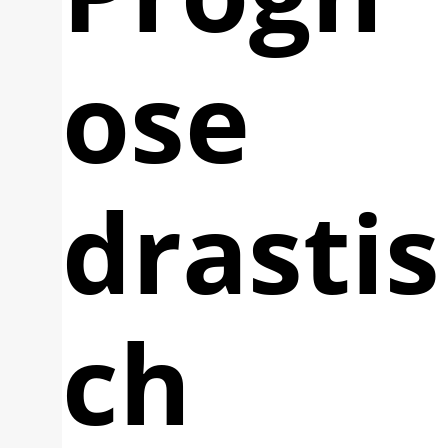
ose
drastis
ch