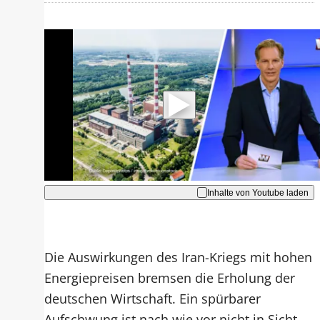
Mit der Wiedergabe dieses Videos
werden Daten an Youtube übertragen.
Hinweise dazu erhalten Sie in der
Datenschutzerklärung
.
Akzeptieren
Inhalte von Youtube laden
Die Auswirkungen des Iran-Kriegs mit hohen
Energiepreisen bremsen die Erholung der
deutschen Wirtschaft. Ein spürbarer
Aufschwung ist nach wie vor nicht in Sicht.