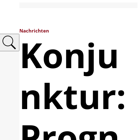
Nachrichten
Konju
nktur:
Progn