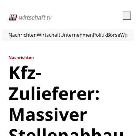
Nachrichten
Wirtschaft
Unternehmen
Politik
Börse
Wisse
Nachrichten
Kfz-
Zulieferer:
Massiver
Stellenabbau