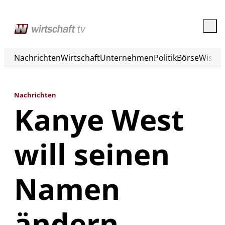
Nachrichten
Wirtschaft
Unternehmen
Politik
Börse
Wisse
Nachrichten
Kanye West
will seinen
Namen
ändern