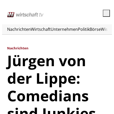
Nachrichten
Wirtschaft
Unternehmen
Politik
Börse
Wisse
Nachrichten
Jürgen von
der Lippe:
Comedians
sind Junkies