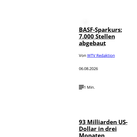
BASF-Sparkurs:
7.000 Stellen
abgebaut
Von
WTV Redaktion
06.08.2026
1 Min.
IMAGO /
©
NurPhoto
93 Milliarden US-
Dollar in drei
Monaten