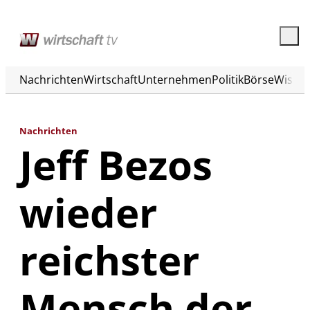
Nachrichten
Wirtschaft
Unternehmen
Politik
Börse
Wisse
Nachrichten
Jeff Bezos
wieder
reichster
Mensch der