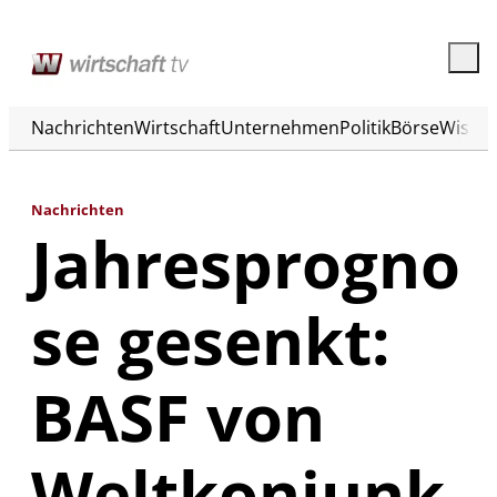
Nachrichten
Wirtschaft
Unternehmen
Politik
Börse
Wisse
Nachrichten
Jahresprogno
se gesenkt:
BASF von
Weltkonjunk