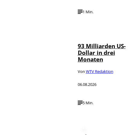
1 Min.
IMAGO /
©
NurPhoto
93 Milliarden US-
Dollar in drei
Monaten
Von
WTV Redaktion
06.08.2026
5 Min.