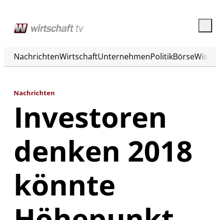
Nachrichten
Wirtschaft
Unternehmen
Politik
Börse
Wisse
Nachrichten
Investoren
denken 2018
könnte
Höhepunkt