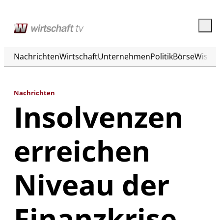
Nachrichten
Wirtschaft
Unternehmen
Politik
Börse
Wisse
Nachrichten
Insolvenzen
erreichen
Niveau der
Finanzkrise