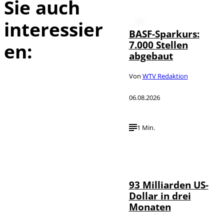
Sie auch
interessier
BASF-Sparkurs:
7.000 Stellen
en:
abgebaut
Von
WTV Redaktion
06.08.2026
1 Min.
IMAGO /
©
NurPhoto
93 Milliarden US-
Dollar in drei
Monaten