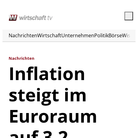
Nachrichten
Wirtschaft
Unternehmen
Politik
Börse
Wisse
Nachrichten
Inflation
steigt im
Euroraum
auf 3,2