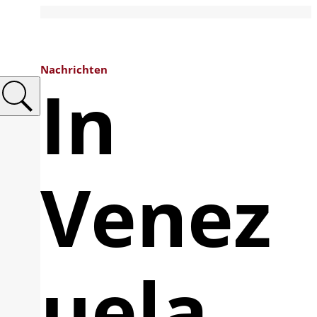
Nachrichten
In
Venez
uela