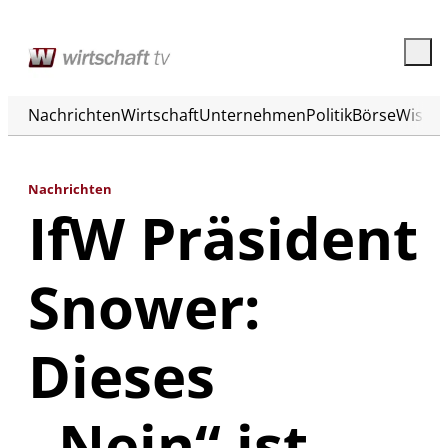
Nachrichten
Wirtschaft
Unternehmen
Politik
Börse
Wisse
Nachrichten
IfW Präsident
Snower:
Dieses
„Nein“ ist