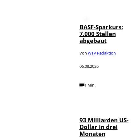
BASF-Sparkurs:
7.000 Stellen
abgebaut
Von
WTV Redaktion
06.08.2026
1 Min.
IMAGO /
©
NurPhoto
93 Milliarden US-
Dollar in drei
Monaten