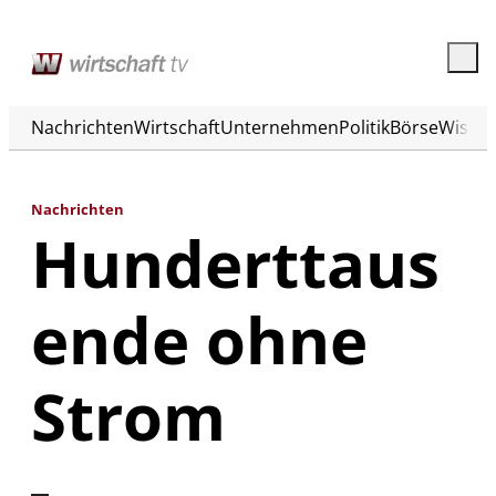
Nachrichten
Wirtschaft
Unternehmen
Politik
Börse
Wisse
Nachrichten
Hunderttaus
ende ohne
Strom