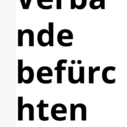
nde
befürc
hten