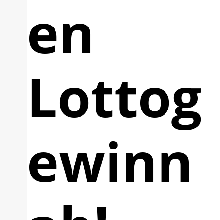
en
Lottog
ewinn