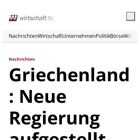
Nachrichten
Wirtschaft
Unternehmen
Politik
Börse
Wisse
Nachrichten
Griechenland
: Neue
Regierung
aufgestellt