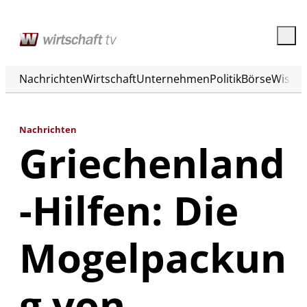
Nachrichten
Wirtschaft
Unternehmen
Politik
Börse
Wisse
Nachrichten
Griechenland
-Hilfen: Die
Mogelpackun
g von