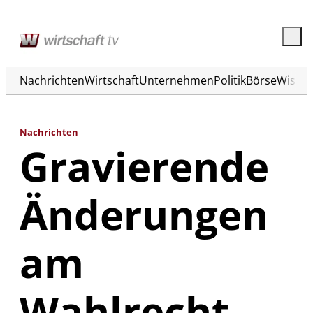
Nachrichten
Wirtschaft
Unternehmen
Politik
Börse
Wisse
Nachrichten
Gravierende
Änderungen
am
Wahlrecht –