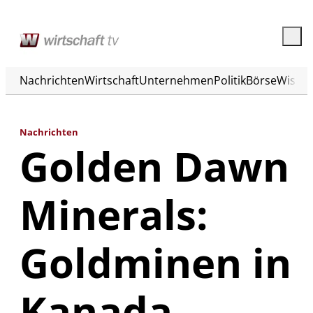
Nachrichten
Wirtschaft
Unternehmen
Politik
Börse
Wisse
Nachrichten
Golden Dawn
Minerals:
Goldminen in
Kanada