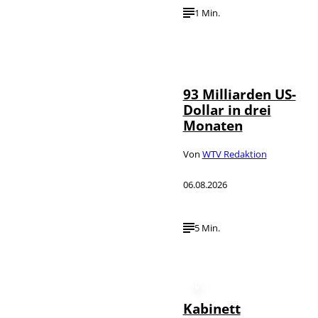
1 Min.
IMAGO /
©
NurPhoto
93 Milliarden US-
Dollar in drei
Monaten
Von
WTV Redaktion
06.08.2026
5 Min.
Kabinett