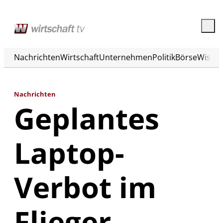
Nachrichten
Wirtschaft
Unternehmen
Politik
Börse
Wisse
Nachrichten
Geplantes
Laptop-
Verbot im
Flieger