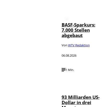
BASF-Sparkurs:
7.000 Stellen
abgebaut
Von
WTV Redaktion
06.08.2026
1 Min.
IMAGO /
©
NurPhoto
93 Milliarden US-
Dollar in drei