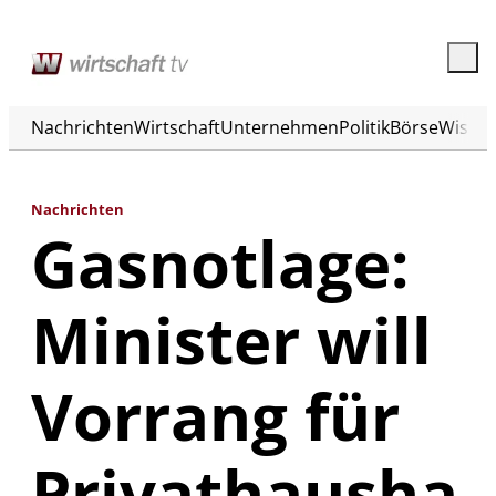
Nachrichten
Wirtschaft
Unternehmen
Politik
Börse
Wisse
Nachrichten
Gasnotlage:
Minister will
Vorrang für
Privathausha