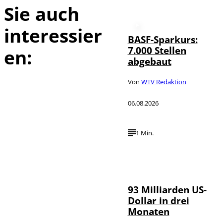
Sie auch
interessier
BASF-Sparkurs:
7.000 Stellen
en:
abgebaut
Von
WTV Redaktion
06.08.2026
1 Min.
IMAGO /
©
NurPhoto
93 Milliarden US-
Dollar in drei
Monaten