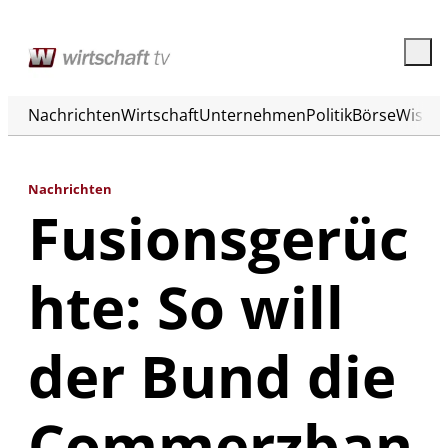
Nachrichten
Wirtschaft
Unternehmen
Politik
Börse
Wisse
Nachrichten
Fusionsgerüc
hte: So will
der Bund die
Commerzban