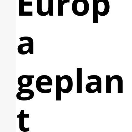
Europ
a
geplan
t